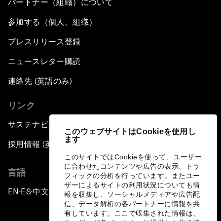
パートナー（組織）について
参加する（個人、組織）
プレスリリース登録
ニュースレター購読
連絡先 (英語のみ)
リンク
サステナビリティへの取り組み
このウェブサイトはCookieを使用し
ます
採用情報 (英語のみ)
このサイトではCookieを使って、ユーザー
に合わせたコンテンツや広告の表示、トラ
言語
フィックの分析を行っています。またユー
ザーによるサイトの利用状況についても情
EN
ES
中文
日本語
▪
▪
▪
報を収集し、ソーシャルメディアや広告配
信、データ解析の各パートナーに情報を共
有しています。ここで収集された情報は、