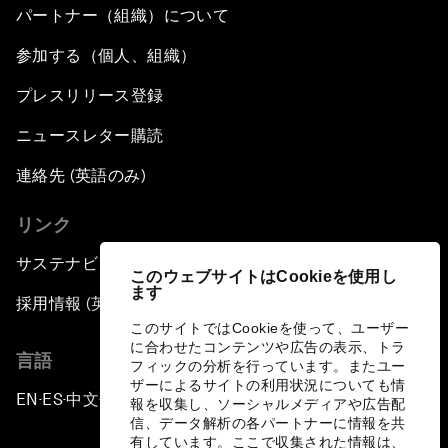
パートナー（組織）について
参加する（個人、組織）
プレスリリース登録
ニュースレター購読
連絡先 (英語のみ)
リンク
サステナビリティへの取り組み
このウェブサイトはCookieを使用し
ます
採用情報 (英語のみ)
このサイトではCookieを使って、ユーザー
に合わせたコンテンツや広告の表示、トラ
言語
フィックの分析を行っています。またユー
ザーによるサイトの利用状況についても情
EN
ES
中文
日本語
▪
▪
▪
報を収集し、ソーシャルメディアや広告配
信、データ解析の各パートナーに情報を共
有しています。ここで収集された情報は、