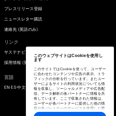
プレスリリース登録
ニュースレター購読
連絡先 (英語のみ)
リンク
サステナビリティへの取り組み
このウェブサイトはCookieを使用し
ます
採用情報 (英語のみ)
このサイトではCookieを使って、ユーザー
に合わせたコンテンツや広告の表示、トラ
言語
フィックの分析を行っています。またユー
ザーによるサイトの利用状況についても情
EN
ES
中文
日本語
▪
▪
▪
報を収集し、ソーシャルメディアや広告配
信、データ解析の各パートナーに情報を共
有しています。ここで収集された情報は、
ユーザーが各パートナーに提供した他の情
報や各パートナーのサービスを使用した際
に収集された情報と組み合わされ、各パー