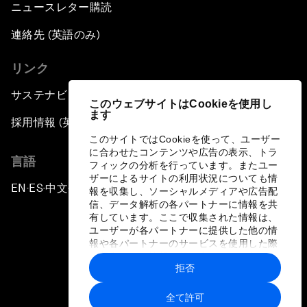
ニュースレター購読
連絡先 (英語のみ)
リンク
サステナビリティへの取り組み
このウェブサイトはCookieを使用し
ます
採用情報 (英語のみ)
このサイトではCookieを使って、ユーザー
に合わせたコンテンツや広告の表示、トラ
言語
フィックの分析を行っています。またユー
ザーによるサイトの利用状況についても情
EN
ES
中文
日本語
▪
▪
▪
報を収集し、ソーシャルメディアや広告配
信、データ解析の各パートナーに情報を共
有しています。ここで収集された情報は、
ユーザーが各パートナーに提供した他の情
報や各パートナーのサービスを使用した際
に収集された情報と組み合わされ、各パー
拒否
トナーによって使用されることがありま
プライバシーポリシーと利用規約
す。
全て許可
サイトマップ