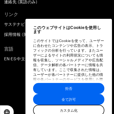
連絡先 (英語のみ)
リンク
サステナビリティへの取り組み
このウェブサイトはCookieを使用し
ます
採用情報 (英語のみ)
このサイトではCookieを使って、ユーザー
に合わせたコンテンツや広告の表示、トラ
言語
フィックの分析を行っています。またユー
ザーによるサイトの利用状況についても情
EN
ES
中文
日本語
▪
▪
▪
報を収集し、ソーシャルメディアや広告配
信、データ解析の各パートナーに情報を共
有しています。ここで収集された情報は、
ユーザーが各パートナーに提供した他の情
報や各パートナーのサービスを使用した際
に収集された情報と組み合わされ、各パー
拒否
トナーによって使用されることがありま
プライバシーポリシーと利用規約
す。
全て許可
サイトマップ
カスタム化
©
2026
世界経済フォーラム
EN
ES
中文
日本語