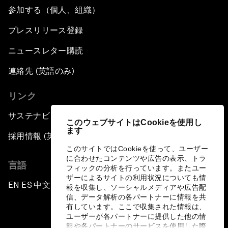
参加する（個人、組織）
プレスリリース登録
ニュースレター購読
連絡先 (英語のみ)
リンク
サステナビリティへの取り組み
このウェブサイトはCookieを使用し
ます
採用情報 (英語のみ)
このサイトではCookieを使って、ユーザー
に合わせたコンテンツや広告の表示、トラ
言語
フィックの分析を行っています。またユー
ザーによるサイトの利用状況についても情
EN
ES
中文
日本語
▪
▪
▪
報を収集し、ソーシャルメディアや広告配
信、データ解析の各パートナーに情報を共
有しています。ここで収集された情報は、
ユーザーが各パートナーに提供した他の情
報や各パートナーのサービスを使用した際