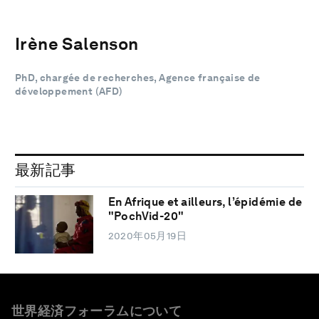
Irène Salenson
PhD, chargée de recherches, Agence française de
développement (AFD)
最新記事
En Afrique et ailleurs, l’épidémie de
"PochVid-20"
2020年05月19日
世界経済フォーラムについて