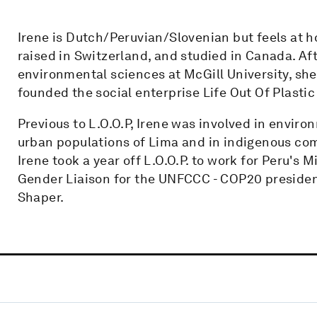
Irene is Dutch/Peruvian/Slovenian but feels at h
raised in Switzerland, and studied in Canada. Aft
environmental sciences at McGill University, sh
founded the social enterprise Life Out Of Plastic 
Previous to L.O.O.P, Irene was involved in envir
urban populations of Lima and in indigenous com
Irene took a year off L.O.O.P. to work for Peru's 
Gender Liaison for the UNFCCC - COP20 presiden
Shaper.