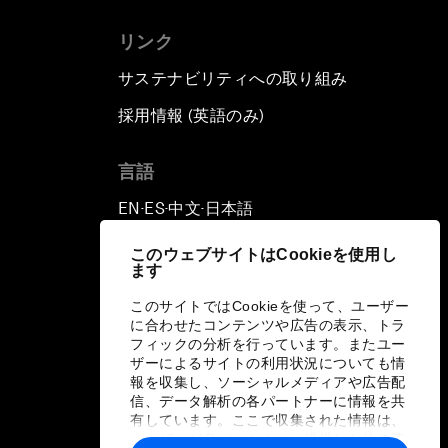
リンク
サステナビリティへの取り組み
採用情報 (英語のみ)
て
言語
EN
ES
中文
日本語
▪
▪
▪
このウェブサイトはCookieを使用し
ます
このサイトではCookieを使って、ユーザー
に合わせたコンテンツや広告の表示、トラ
フィックの分析を行っています。またユー
ザーによるサイトの利用状況についても情
報を収集し、ソーシャルメディアや広告配
信、データ解析の各パートナーに情報を共
有しています。ここで収集された情報は、
ユーザーが各パートナーに提供した他の情