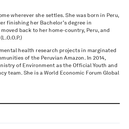
ome wherever she settles. She was born in Peru,
er finishing her Bachelor’s degree in
e moved back to her home-country, Peru, and
(L.O.O.P.)
onmental health research projects in marginated
munities of the Peruvian Amazon. In 2014,
Ministry of Environment as the Official Youth and
cy team. She is a World Economic Forum Global