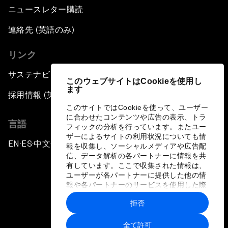
ニュースレター購読
連絡先 (英語のみ)
リンク
サステナビリティへの取り組み
このウェブサイトはCookieを使用し
ます
採用情報 (英語のみ)
このサイトではCookieを使って、ユーザー
に合わせたコンテンツや広告の表示、トラ
言語
フィックの分析を行っています。またユー
ザーによるサイトの利用状況についても情
EN
ES
中文
日本語
▪
▪
▪
報を収集し、ソーシャルメディアや広告配
信、データ解析の各パートナーに情報を共
有しています。ここで収集された情報は、
ユーザーが各パートナーに提供した他の情
報や各パートナーのサービスを使用した際
に収集された情報と組み合わされ、各パー
拒否
トナーによって使用されることがありま
プライバシーポリシーと利用規約
す。
全て許可