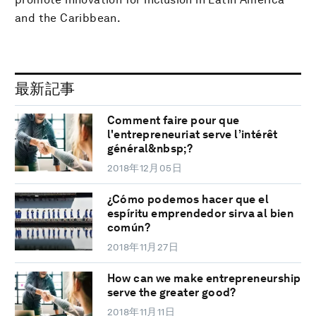
and the Caribbean.
最新記事
Comment faire pour que
l'entrepreneuriat serve l’intérêt
général&nbsp;?
2018年12月05日
¿Cómo podemos hacer que el
espíritu emprendedor sirva al bien
común?
2018年11月27日
How can we make entrepreneurship
serve the greater good?
2018年11月11日