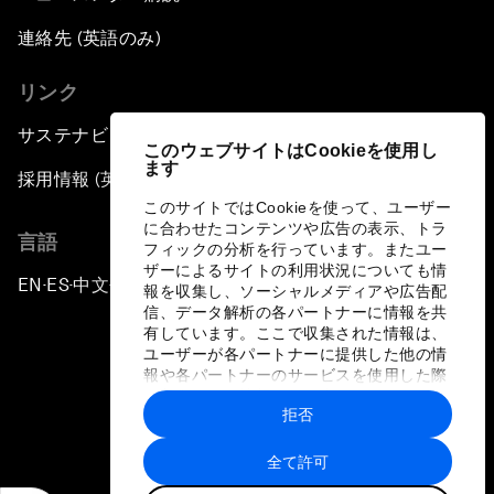
連絡先 (英語のみ)
リンク
サステナビリティへの取り組み
このウェブサイトはCookieを使用し
ます
採用情報 (英語のみ)
このサイトではCookieを使って、ユーザー
に合わせたコンテンツや広告の表示、トラ
言語
フィックの分析を行っています。またユー
ザーによるサイトの利用状況についても情
EN
ES
中文
日本語
▪
▪
▪
報を収集し、ソーシャルメディアや広告配
信、データ解析の各パートナーに情報を共
有しています。ここで収集された情報は、
ユーザーが各パートナーに提供した他の情
報や各パートナーのサービスを使用した際
に収集された情報と組み合わされ、各パー
拒否
トナーによって使用されることがありま
プライバシーポリシーと利用規約
す。
全て許可
サイトマップ