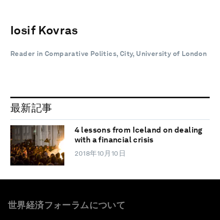
Iosif Kovras
Reader in Comparative Politics, City, University of London
最新記事
4 lessons from Iceland on dealing
with a financial crisis
2018年10月10日
世界経済フォーラムについて