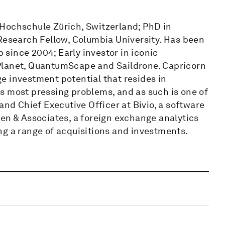
Hochschule Zürich, Switzerland; PhD in
 Research Fellow, Columbia University. Has been
since 2004; Early investor in iconic
Planet, QuantumScape and Saildrone. Capricorn
e investment potential that resides in
s most pressing problems, and as such is one of
and Chief Executive Officer at Bivio, a software
en & Associates, a foreign exchange analytics
ng a range of acquisitions and investments.