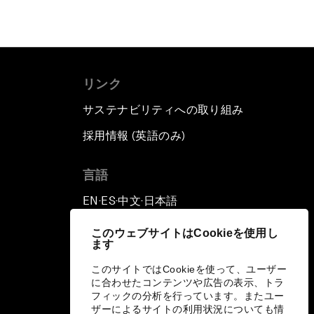
リンク
サステナビリティへの取り組み
採用情報 (英語のみ)
て
言語
EN
ES
中文
日本語
▪
▪
▪
このウェブサイトはCookieを使用し
ます
このサイトではCookieを使って、ユーザー
に合わせたコンテンツや広告の表示、トラ
フィックの分析を行っています。またユー
ザーによるサイトの利用状況についても情