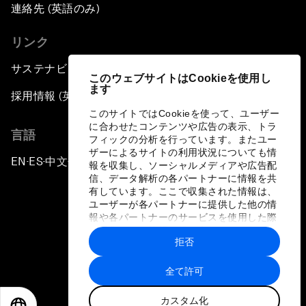
連絡先 (英語のみ)
リンク
サステナビリティへの取り組み
このウェブサイトはCookieを使用し
ます
採用情報 (英語のみ)
このサイトではCookieを使って、ユーザー
に合わせたコンテンツや広告の表示、トラ
言語
フィックの分析を行っています。またユー
ザーによるサイトの利用状況についても情
EN
ES
中文
日本語
▪
▪
▪
報を収集し、ソーシャルメディアや広告配
信、データ解析の各パートナーに情報を共
有しています。ここで収集された情報は、
ユーザーが各パートナーに提供した他の情
報や各パートナーのサービスを使用した際
に収集された情報と組み合わされ、各パー
拒否
トナーによって使用されることがありま
プライバシーポリシーと利用規約
す。
全て許可
サイトマップ
カスタム化
©
2026
世界経済フォーラム
EN
ES
中文
日本語