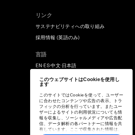
リンク
サステナビリティへの取り組み
採用情報 (英語のみ)
て
言語
EN
ES
中文
日本語
▪
▪
▪
このウェブサイトはCookieを使用し
ます
このサイトではCookieを使って、ユーザー
に合わせたコンテンツや広告の表示、トラ
フィックの分析を行っています。またユー
ザーによるサイトの利用状況についても情
報を収集し、ソーシャルメディアや広告配
信、データ解析の各パートナーに情報を共
有しています。ここで収集された情報は、