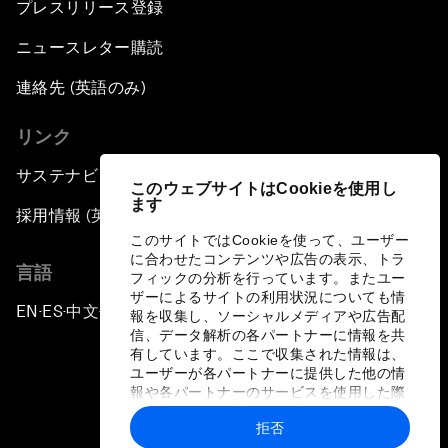
プレスリリース登録
ニュースレター購読
連絡先 (英語のみ)
リンク
サステナビリティへの取り組み
このウェブサイトはCookieを使用し
ます
採用情報 (英語のみ)
このサイトではCookieを使って、ユーザー
に合わせたコンテンツや広告の表示、トラ
言語
フィックの分析を行っています。またユー
ザーによるサイトの利用状況についても情
EN
ES
中文
日本語
▪
▪
▪
報を収集し、ソーシャルメディアや広告配
信、データ解析の各パートナーに情報を共
有しています。ここで収集された情報は、
ユーザーが各パートナーに提供した他の情
報や各パートナーのサービスを使用した際
に収集された情報と組み合わされ、各パー
拒否
トナーによって使用されることがありま
プライバシーポリシーと利用規約