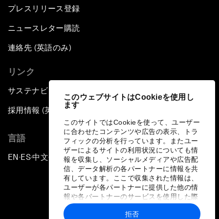
プレスリリース登録
ニュースレター購読
連絡先 (英語のみ)
リンク
サステナビリティへの取り組み
このウェブサイトはCookieを使用し
ます
採用情報 (英語のみ)
このサイトではCookieを使って、ユーザー
に合わせたコンテンツや広告の表示、トラ
言語
フィックの分析を行っています。またユー
ザーによるサイトの利用状況についても情
EN
ES
中文
日本語
▪
▪
▪
報を収集し、ソーシャルメディアや広告配
信、データ解析の各パートナーに情報を共
有しています。ここで収集された情報は、
ユーザーが各パートナーに提供した他の情
報や各パートナーのサービスを使用した際
に収集された情報と組み合わされ、各パー
拒否
トナーによって使用されることがありま