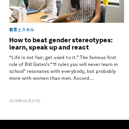
教育とスキル
How to beat gender stereotypes:
learn, speak up and react
“Life is not fair; get used to it.” The famous first
rule of Bill Gates’s “11 rules you will never learn in
school” resonates with everybody, but probably
more with women than men. Accord...
2019年03月07日