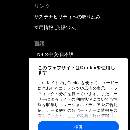
リンク
サステナビリティへの取り組み
採用情報 (英語のみ)
て
言語
EN
ES
中文
日本語
▪
▪
▪
このウェブサイトはCookieを使用し
ます
このサイトではCookieを使って、ユーザー
に合わせたコンテンツや広告の表示、トラ
フィックの分析を行っています。またユー
ザーによるサイトの利用状況についても情
報を収集し、ソーシャルメディアや広告配
信、データ解析の各パートナーに情報を共
有しています。ここで収集された情報は、
ユーザーが各パートナーに提供した他の情
報や各パートナーのサービスを使用した際
拒否