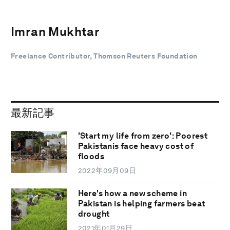
Imran Mukhtar
Freelance Contributor, Thomson Reuters Foundation
最新記事
'Start my life from zero': Poorest
Pakistanis face heavy cost of
floods
2022年09月09日
Here's how a new scheme in
Pakistan is helping farmers beat
drought
2021年01月29日