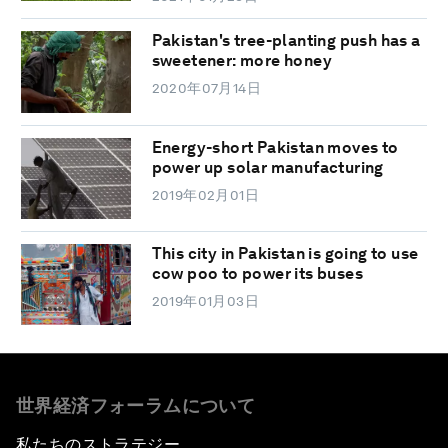
Pakistan's tree-planting push has a
sweetener: more honey
2020年07月14日
Energy-short Pakistan moves to
power up solar manufacturing
2019年02月01日
This city in Pakistan is going to use
cow poo to power its buses
2019年01月03日
世界経済フォーラムについて
私たちのストラテジー