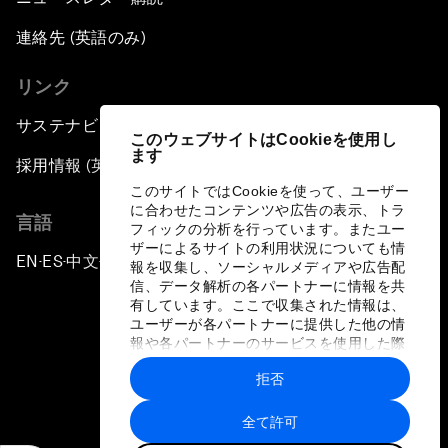
連絡先 (英語のみ)
リンク
サステナビリティへの取り組み
このウェブサイトはCookieを使用し
ます
採用情報 (英語のみ)
このサイトではCookieを使って、ユーザー
に合わせたコンテンツや広告の表示、トラ
言語
フィックの分析を行っています。またユー
ザーによるサイトの利用状況についても情
EN
ES
中文
日本語
▪
▪
▪
報を収集し、ソーシャルメディアや広告配
信、データ解析の各パートナーに情報を共
有しています。ここで収集された情報は、
ユーザーが各パートナーに提供した他の情
報や各パートナーのサービスを使用した際
に収集された情報と組み合わされ、各パー
拒否
トナーによって使用されることがありま
プライバシーポリシーと利用規約
す。
全て許可
サイトマップ