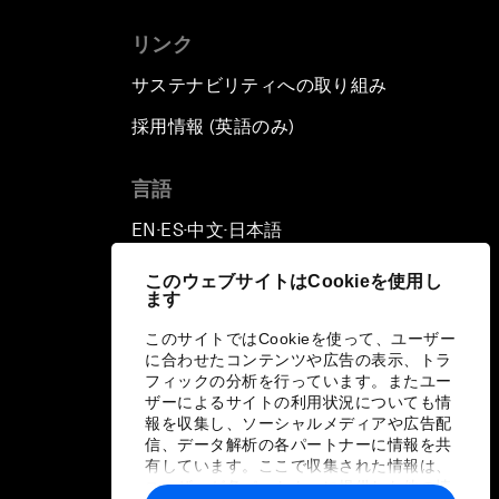
リンク
サステナビリティへの取り組み
採用情報 (英語のみ)
て
言語
EN
ES
中文
日本語
▪
▪
▪
このウェブサイトはCookieを使用し
ます
このサイトではCookieを使って、ユーザー
に合わせたコンテンツや広告の表示、トラ
フィックの分析を行っています。またユー
ザーによるサイトの利用状況についても情
報を収集し、ソーシャルメディアや広告配
信、データ解析の各パートナーに情報を共
有しています。ここで収集された情報は、
ユーザーが各パートナーに提供した他の情