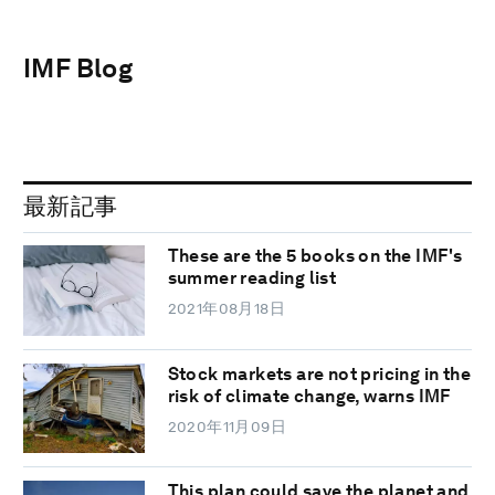
IMF Blog
最新記事
These are the 5 books on the IMF's
summer reading list
2021年08月18日
Stock markets are not pricing in the
risk of climate change, warns IMF
2020年11月09日
This plan could save the planet and