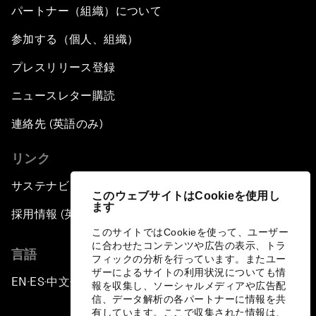
パートナー（組織）について
参加する（個人、組織）
プレスリリース登録
ニュースレター購読
連絡先 (英語のみ)
リンク
サステナビリティへの取り組み
このウェブサイトはCookieを使用し
ます
採用情報 (英語のみ)
このサイトではCookieを使って、ユーザー
に合わせたコンテンツや広告の表示、トラ
言語
フィックの分析を行っています。またユー
ザーによるサイトの利用状況についても情
EN
ES
中文
日本語
▪
▪
▪
報を収集し、ソーシャルメディアや広告配
信、データ解析の各パートナーに情報を共
有しています。ここで収集された情報は、