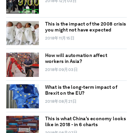
2018年12月03日
This is the impact of the 2008 crisis
you might not have expected
2018年11月15日
How will automation affect
workers in Asia?
2018年09月03日
What is the long-term impact of
Brexit on the EU?
2018年08月21日
This is what China's economy looks
like in 2018 - in 6 charts
2018年08月07日