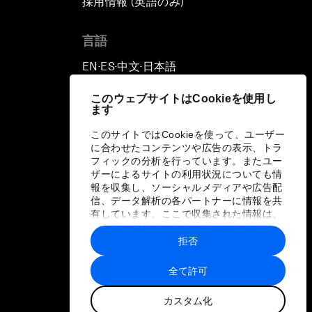
採用情報 (英語のみ)
て
言語
EN
ES
中文
日本語
▪
▪
▪
このウェブサイトはCookieを使用し
ます
このサイトではCookieを使って、ユーザー
に合わせたコンテンツや広告の表示、トラ
フィックの分析を行っています。またユー
ザーによるサイトの利用状況についても情
報を収集し、ソーシャルメディアや広告配
信、データ解析の各パートナーに情報を共
有しています。ここで収集された情報は、
ユーザーが各パートナーに提供した他の情
報や各パートナーのサービスを使用した際
拒否
に収集された情報と組み合わされ、各パー
トナーによって使用されることがありま
全て許可
す。
カスタム化