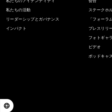
私たちのアイデンティティ
会合
私たちの活動
ステークホ
リーダーシップとガバナンス
「フォーラ
インパクト
プレスリリ
フォトギャ
ビデオ
ポッドキャ
EN
ES
中文
日本語