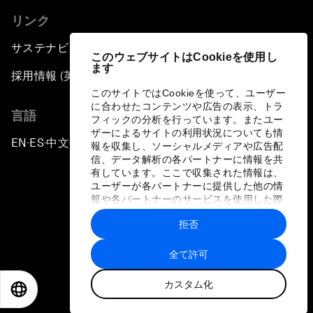
リンク
サステナビリティへの取り組み
このウェブサイトはCookieを使用し
ます
採用情報 (英語のみ)
このサイトではCookieを使って、ユーザー
に合わせたコンテンツや広告の表示、トラ
言語
フィックの分析を行っています。またユー
ザーによるサイトの利用状況についても情
EN
ES
中文
日本語
▪
▪
▪
報を収集し、ソーシャルメディアや広告配
信、データ解析の各パートナーに情報を共
有しています。ここで収集された情報は、
ユーザーが各パートナーに提供した他の情
報や各パートナーのサービスを使用した際
に収集された情報と組み合わされ、各パー
拒否
トナーによって使用されることがありま
プライバシーポリシーと利用規約
す。
全て許可
サイトマップ
カスタム化
©
2026
世界経済フォーラム
EN
ES
中文
日本語