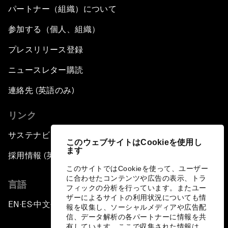
パートナー（組織）について
参加する（個人、組織）
プレスリリース登録
ニュースレター購読
連絡先 (英語のみ)
リンク
サステナビリティへの取り組み
このウェブサイトはCookieを使用し
ます
採用情報 (英語のみ)
このサイトではCookieを使って、ユーザー
に合わせたコンテンツや広告の表示、トラ
言語
フィックの分析を行っています。またユー
ザーによるサイトの利用状況についても情
EN
ES
中文
日本語
▪
▪
▪
報を収集し、ソーシャルメディアや広告配
信、データ解析の各パートナーに情報を共
有しています。ここで収集された情報は、