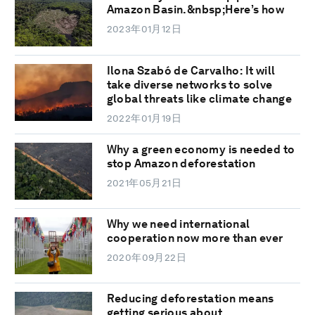
Amazon Basin.&nbsp;Here’s how
2023年01月12日
Ilona Szabó de Carvalho: It will
take diverse networks to solve
global threats like climate change
2022年01月19日
Why a green economy is needed to
stop Amazon deforestation
2021年05月21日
Why we need international
cooperation now more than ever
2020年09月22日
Reducing deforestation means
getting serious about