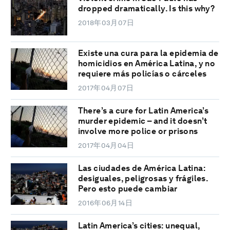
dropped dramatically. Is this why?
2018年03月07日
Existe una cura para la epidemia de
homicidios en América Latina, y no
requiere más policías o cárceles
2017年04月07日
There’s a cure for Latin America’s
murder epidemic – and it doesn’t
involve more police or prisons
2017年04月04日
Las ciudades de América Latina:
desiguales, peligrosas y frágiles.
Pero esto puede cambiar
2016年06月14日
Latin America’s cities: unequal,