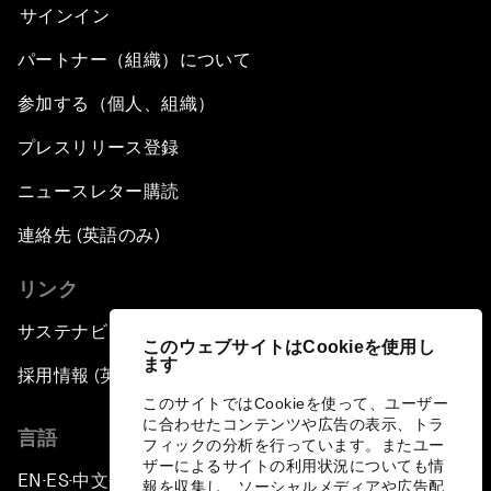
サインイン
パートナー（組織）について
参加する（個人、組織）
プレスリリース登録
ニュースレター購読
連絡先 (英語のみ)
リンク
サステナビリティへの取り組み
このウェブサイトはCookieを使用し
ます
採用情報 (英語のみ)
このサイトではCookieを使って、ユーザー
に合わせたコンテンツや広告の表示、トラ
言語
フィックの分析を行っています。またユー
ザーによるサイトの利用状況についても情
EN
ES
中文
日本語
▪
▪
▪
報を収集し、ソーシャルメディアや広告配