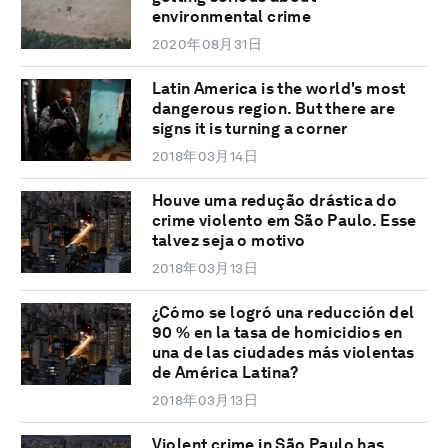
environmental crime
2020年08月31日
Latin America is the world's most
dangerous region. But there are
signs it is turning a corner
2018年03月14日
Houve uma redução drástica do
crime violento em São Paulo. Esse
talvez seja o motivo
2018年03月13日
¿Cómo se logró una reducción del
90 % en la tasa de homicidios en
una de las ciudades más violentas
de América Latina?
2018年03月13日
Violent crime in São Paulo has