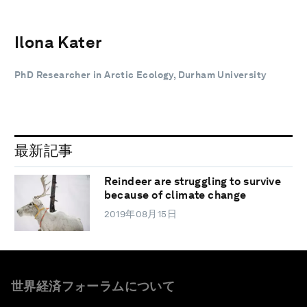
Ilona Kater
PhD Researcher in Arctic Ecology, Durham University
最新記事
Reindeer are struggling to survive
because of climate change
2019年08月15日
世界経済フォーラムについて