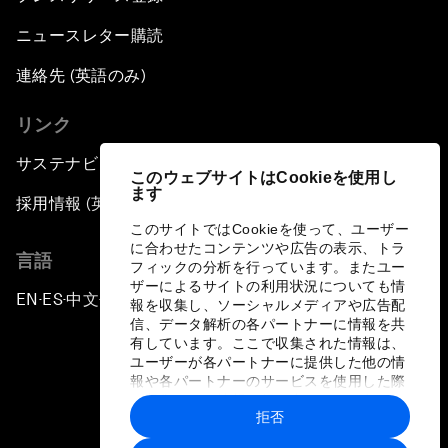
ニュースレター購読
連絡先 (英語のみ)
リンク
サステナビリティへの取り組み
このウェブサイトはCookieを使用し
ます
採用情報 (英語のみ)
このサイトではCookieを使って、ユーザー
に合わせたコンテンツや広告の表示、トラ
言語
フィックの分析を行っています。またユー
ザーによるサイトの利用状況についても情
EN
ES
中文
日本語
▪
▪
▪
報を収集し、ソーシャルメディアや広告配
信、データ解析の各パートナーに情報を共
有しています。ここで収集された情報は、
ユーザーが各パートナーに提供した他の情
報や各パートナーのサービスを使用した際
に収集された情報と組み合わされ、各パー
拒否
トナーによって使用されることがありま
プライバシーポリシーと利用規約
す。