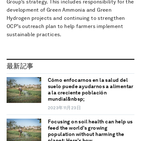
Group’s strategy. This includes responsibility for the
development of Green Ammonia and Green
Hydrogen projects and continuing to strengthen
OCP’s outreach plan to help farmers implement
sustainable practices.
最新記事
Cómo enfocarnos en la salud del
suelo puede ayudarnos a alimentar
a la creciente población
mundial&nbsp;
2023年11月23日
Focusing on soil health can help us
feed the world's growing
population without harming the
planet: Here's how