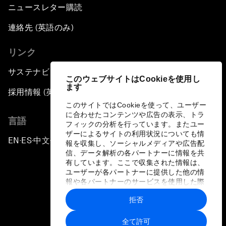
ニュースレター購読
連絡先 (英語のみ)
リンク
サステナビリティへの取り組み
このウェブサイトはCookieを使用し
ます
採用情報 (英語のみ)
このサイトではCookieを使って、ユーザー
に合わせたコンテンツや広告の表示、トラ
言語
フィックの分析を行っています。またユー
ザーによるサイトの利用状況についても情
EN
ES
中文
日本語
▪
▪
▪
報を収集し、ソーシャルメディアや広告配
信、データ解析の各パートナーに情報を共
有しています。ここで収集された情報は、
ユーザーが各パートナーに提供した他の情
報や各パートナーのサービスを使用した際
に収集された情報と組み合わされ、各パー
拒否
トナーによって使用されることがありま
プライバシーポリシーと利用規約
す。
全て許可