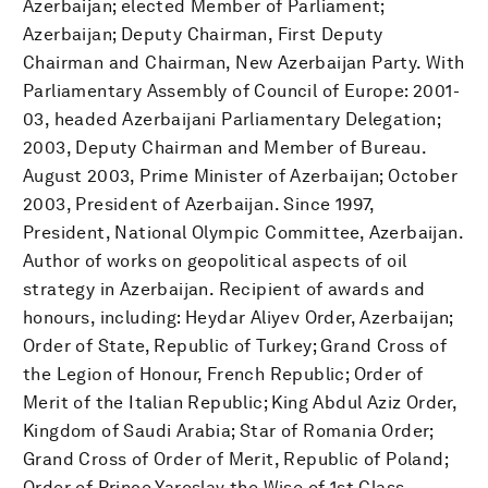
Azerbaijan; elected Member of Parliament;
Azerbaijan; Deputy Chairman, First Deputy
Chairman and Chairman, New Azerbaijan Party. With
Parliamentary Assembly of Council of Europe: 2001-
03, headed Azerbaijani Parliamentary Delegation;
2003, Deputy Chairman and Member of Bureau.
August 2003, Prime Minister of Azerbaijan; October
2003, President of Azerbaijan. Since 1997,
President, National Olympic Committee, Azerbaijan.
Author of works on geopolitical aspects of oil
strategy in Azerbaijan. Recipient of awards and
honours, including: Heydar Aliyev Order, Azerbaijan;
Order of State, Republic of Turkey; Grand Cross of
the Legion of Honour, French Republic; Order of
Merit of the Italian Republic; King Abdul Aziz Order,
Kingdom of Saudi Arabia; Star of Romania Order;
Grand Cross of Order of Merit, Republic of Poland;
Order of Prince Yaroslav the Wise of 1st Class,