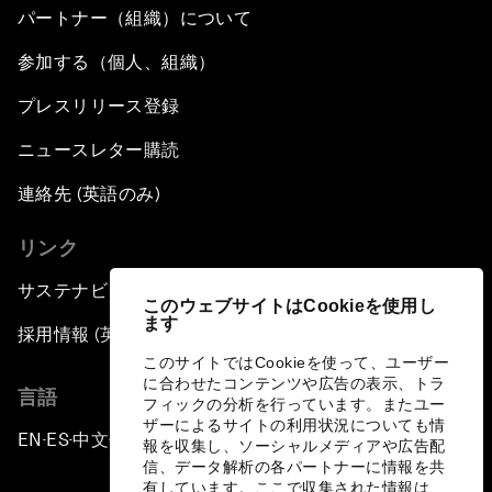
パートナー（組織）について
参加する（個人、組織）
プレスリリース登録
ニュースレター購読
連絡先 (英語のみ)
リンク
サステナビリティへの取り組み
このウェブサイトはCookieを使用し
ます
採用情報 (英語のみ)
このサイトではCookieを使って、ユーザー
に合わせたコンテンツや広告の表示、トラ
言語
フィックの分析を行っています。またユー
ザーによるサイトの利用状況についても情
EN
ES
中文
日本語
▪
▪
▪
報を収集し、ソーシャルメディアや広告配
信、データ解析の各パートナーに情報を共
有しています。ここで収集された情報は、