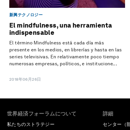
新興テクノロジー
El mindfulness, una herramienta
indispensable
El término Mindfulness está cada día más
presente en los medios, en librerías y hasta en las
series televisivas. En relativamente poco tiempo
numerosas empresas, políticos, e institucione...
2018年06月26日
世界経済フォーラムについて
詳細
私たちのストラテジー
センター（