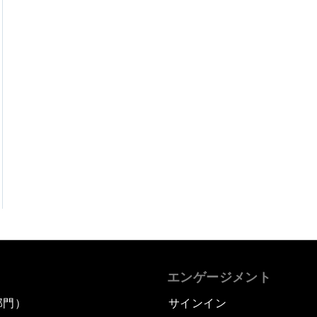
エンゲージメント
部門）
サインイン