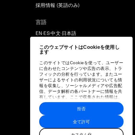
採用情報 (英語のみ)
て
言語
EN
ES
中文
日本語
▪
▪
▪
このウェブサイトはCookieを使用し
ます
このサイトではCookieを使って、ユーザー
に合わせたコンテンツや広告の表示、トラ
フィックの分析を行っています。またユー
ザーによるサイトの利用状況についても情
報を収集し、ソーシャルメディアや広告配
信、データ解析の各パートナーに情報を共
有しています。ここで収集された情報は、
ユーザーが各パートナーに提供した他の情
報や各パートナーのサービスを使用した際
拒否
に収集された情報と組み合わされ、各パー
トナーによって使用されることがありま
全て許可
す。
カスタム化