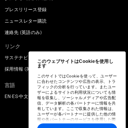
プレスリリース登録
ニュースレター購読
連絡先 (英語のみ)
リンク
サステナビリティへの取り組み
このウェブサイトはCookieを使用し
ます
採用情報 (英語のみ)
このサイトではCookieを使って、ユーザー
に合わせたコンテンツや広告の表示、トラ
言語
フィックの分析を行っています。またユー
ザーによるサイトの利用状況についても情
EN
ES
中文
日本語
▪
▪
▪
報を収集し、ソーシャルメディアや広告配
信、データ解析の各パートナーに情報を共
有しています。ここで収集された情報は、
ユーザーが各パートナーに提供した他の情
報や各パートナーのサービスを使用した際
に収集された情報と組み合わされ、各パー