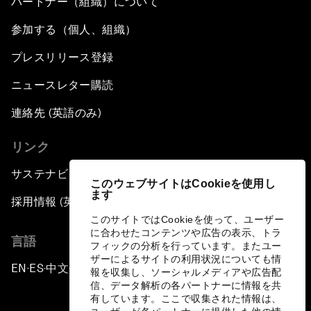
パートナー（組織）について
参加する（個人、組織）
プレスリリース登録
ニュースレター購読
連絡先 (英語のみ)
リンク
サステナビリティへの取り組み
このウェブサイトはCookieを使用し
ます
採用情報 (英語のみ)
このサイトではCookieを使って、ユーザー
に合わせたコンテンツや広告の表示、トラ
言語
フィックの分析を行っています。またユー
ザーによるサイトの利用状況についても情
EN
ES
中文
日本語
▪
▪
▪
報を収集し、ソーシャルメディアや広告配
信、データ解析の各パートナーに情報を共
有しています。ここで収集された情報は、