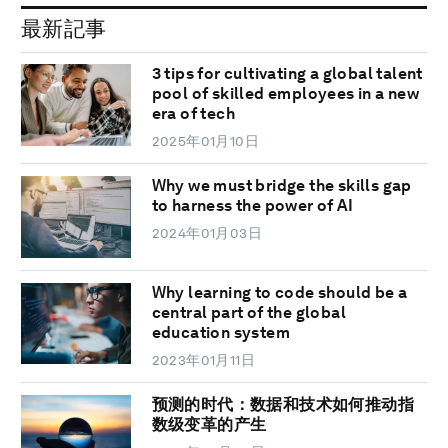
最新記事
3 tips for cultivating a global talent
pool of skilled employees in a new
era of tech
2025年01月10日
Why we must bridge the skills gap
to harness the power of AI
2024年01月03日
Why learning to code should be a
central part of the global
education system
2023年01月11日
预测的时代：数据和技术如何推动指
数级变革的产生