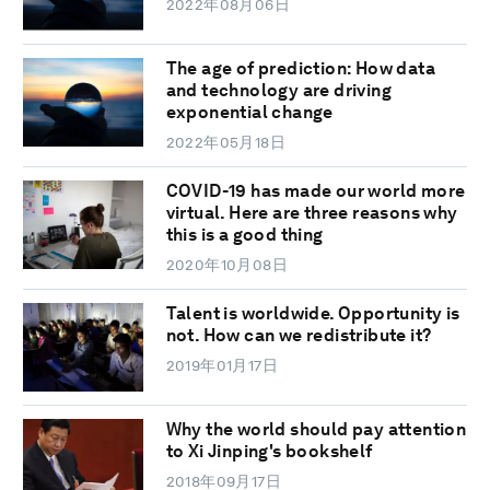
2022年08月06日
The age of prediction: How data
and technology are driving
exponential change
2022年05月18日
COVID-19 has made our world more
virtual. Here are three reasons why
this is a good thing
2020年10月08日
Talent is worldwide. Opportunity is
not. How can we redistribute it?
2019年01月17日
Why the world should pay attention
to Xi Jinping's bookshelf
2018年09月17日