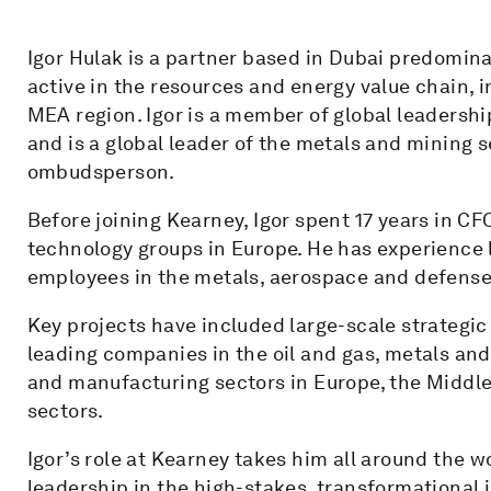
Igor Hulak is a partner based in Dubai predomina
active in the resources and energy value chain, i
MEA region. Igor is a member of global leadershi
and is a global leader of the metals and mining 
ombudsperson.
Before joining Kearney, Igor spent 17 years in CF
technology groups in Europe. He has experience
employees in the metals, aerospace and defense
Key projects have included large-scale strategi
leading companies in the oil and gas, metals and m
and manufacturing sectors in Europe, the Middle 
sectors.
Igor’s role at Kearney takes him all around the 
leadership in the high-stakes, transformational in