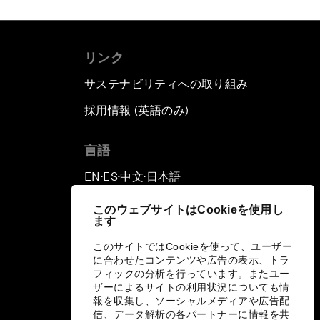
リンク
サステナビリティへの取り組み
採用情報 (英語のみ)
て
言語
EN
ES
中文
日本語
▪
▪
▪
このウェブサイトはCookieを使用し
ます
このサイトではCookieを使って、ユーザー
に合わせたコンテンツや広告の表示、トラ
フィックの分析を行っています。またユー
ザーによるサイトの利用状況についても情
報を収集し、ソーシャルメディアや広告配
信、データ解析の各パートナーに情報を共