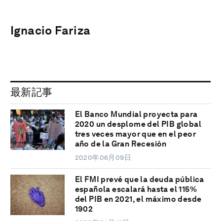
Ignacio Fariza
最新記事
El Banco Mundial proyecta para
2020 un desplome del PIB global
tres veces mayor que en el peor
año de la Gran Recesión
2020年06月09日
El FMI prevé que la deuda pública
española escalará hasta el 115%
del PIB en 2021, el máximo desde
1902