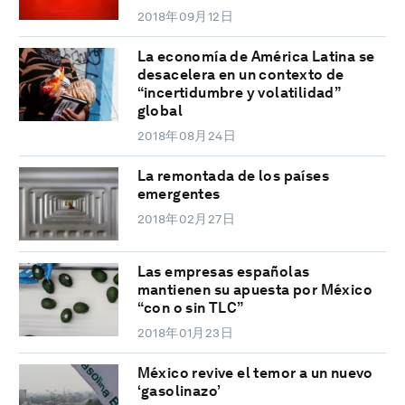
2018年09月12日
La economía de América Latina se
desacelera en un contexto de
“incertidumbre y volatilidad”
global
2018年08月24日
La remontada de los países
emergentes
2018年02月27日
Las empresas españolas
mantienen su apuesta por México
“con o sin TLC”
2018年01月23日
México revive el temor a un nuevo
‘gasolinazo’