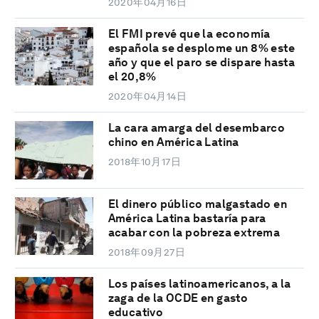
2020年04月16日
El FMI prevé que la economía
española se desplome un 8% este
año y que el paro se dispare hasta
el 20,8%
2020年04月14日
La cara amarga del desembarco
chino en América Latina
2018年10月17日
El dinero público malgastado en
América Latina bastaría para
acabar con la pobreza extrema
2018年09月27日
Los países latinoamericanos, a la
zaga de la OCDE en gasto
educativo