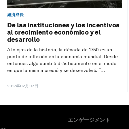
経済成長
De las instituciones y los incentivos
al crecimiento económico y el
desarrollo
A lo ojos de la historia, la década de 1750 es un
punto de inflexión en la economía mundial. Desde
entonces algo cambió drásticamente en el modo
en que la misma creció y se desenvolvió. F...
2017年02月07日
エンゲージメント