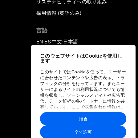
サステナビリティへの取り組み
採用情報 (英語のみ)
て
言語
EN
ES
中文
日本語
▪
▪
▪
このウェブサイトはCookieを使用し
ます
このサイトではCookieを使って、ユーザー
に合わせたコンテンツや広告の表示、トラ
フィックの分析を行っています。またユー
ザーによるサイトの利用状況についても情
報を収集し、ソーシャルメディアや広告配
信、データ解析の各パートナーに情報を共
有しています。ここで収集された情報は、
ユーザーが各パートナーに提供した他の情
報や各パートナーのサービスを使用した際
拒否
に収集された情報と組み合わされ、各パー
トナーによって使用されることがありま
全て許可
す。