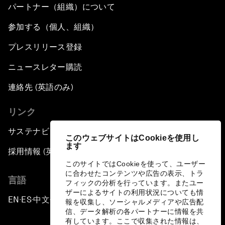
パートナー（組織）について
参加する（個人、組織）
プレスリリース登録
ニュースレター購読
連絡先 (英語のみ)
リンク
サステナビリティへの取り組み
このウェブサイトはCookieを使用し
ます
採用情報 (英語のみ)
このサイトではCookieを使って、ユーザー
に合わせたコンテンツや広告の表示、トラ
言語
フィックの分析を行っています。またユー
ザーによるサイトの利用状況についても情
EN
ES
中文
日本語
▪
▪
▪
報を収集し、ソーシャルメディアや広告配
信、データ解析の各パートナーに情報を共
有しています。ここで収集された情報は、