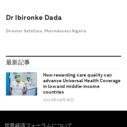
Dr Ibironke Dada
Director SafeCare, PharmAccess Nigeria
最新記事
How rewarding care quality can
advance Universal Health Coverage
in low and middle-income
countries
2023年09月18日
世界経済フォーラムについて