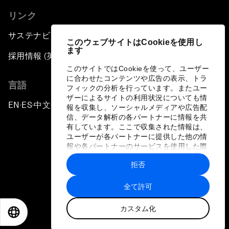
リンク
サステナビリティへの取り組み
このウェブサイトはCookieを使用し
ます
採用情報 (英語のみ)
このサイトではCookieを使って、ユーザー
に合わせたコンテンツや広告の表示、トラ
言語
フィックの分析を行っています。またユー
ザーによるサイトの利用状況についても情
EN
ES
中文
日本語
▪
▪
▪
報を収集し、ソーシャルメディアや広告配
信、データ解析の各パートナーに情報を共
有しています。ここで収集された情報は、
ユーザーが各パートナーに提供した他の情
報や各パートナーのサービスを使用した際
に収集された情報と組み合わされ、各パー
拒否
トナーによって使用されることがありま
プライバシーポリシーと利用規約
す。
全て許可
サイトマップ
カスタム化
©
2026
世界経済フォーラム
EN
ES
中文
日本語