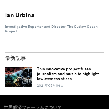
Ian Urbina
Investigative Reporter and Director, The Outlaw Ocean
Project
最新記事
This innovative project fuses
journalism and music to highlight
lawlessness at sea
2021年05月04日
世界経済フォーラムについて