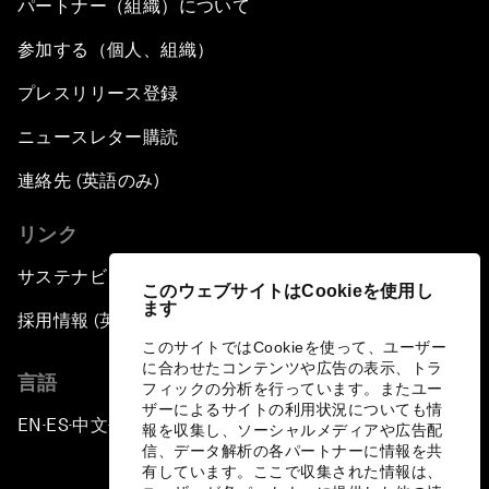
パートナー（組織）について
参加する（個人、組織）
プレスリリース登録
ニュースレター購読
連絡先 (英語のみ)
リンク
サステナビリティへの取り組み
このウェブサイトはCookieを使用し
ます
採用情報 (英語のみ)
このサイトではCookieを使って、ユーザー
に合わせたコンテンツや広告の表示、トラ
言語
フィックの分析を行っています。またユー
ザーによるサイトの利用状況についても情
EN
ES
中文
日本語
▪
▪
▪
報を収集し、ソーシャルメディアや広告配
信、データ解析の各パートナーに情報を共
有しています。ここで収集された情報は、