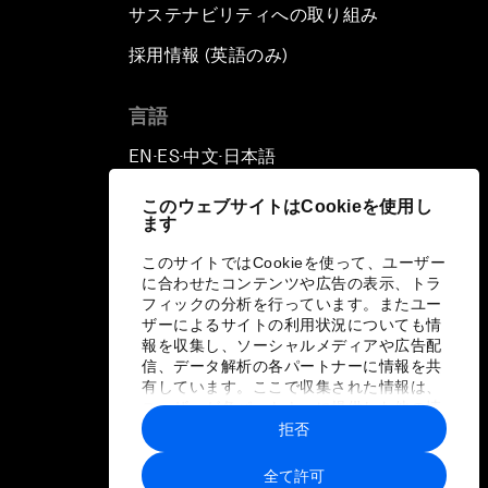
サステナビリティへの取り組み
採用情報 (英語のみ)
て
言語
EN
ES
中文
日本語
▪
▪
▪
このウェブサイトはCookieを使用し
ます
このサイトではCookieを使って、ユーザー
に合わせたコンテンツや広告の表示、トラ
フィックの分析を行っています。またユー
ザーによるサイトの利用状況についても情
報を収集し、ソーシャルメディアや広告配
信、データ解析の各パートナーに情報を共
有しています。ここで収集された情報は、
ユーザーが各パートナーに提供した他の情
報や各パートナーのサービスを使用した際
拒否
に収集された情報と組み合わされ、各パー
トナーによって使用されることがありま
全て許可