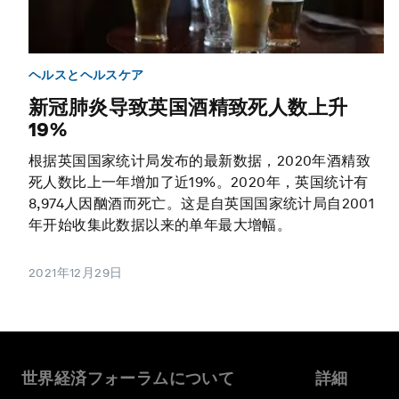
ヘルスとヘルスケア
新冠肺炎导致英国酒精致死人数上升
19%
根据英国国家统计局发布的最新数据，2020年酒精致
死人数比上一年增加了近19%。2020年，英国统计有
8,974人因酗酒而死亡。这是自英国国家统计局自2001
年开始收集此数据以来的单年最大增幅。
2021年12月29日
世界経済フォーラムについて
詳細