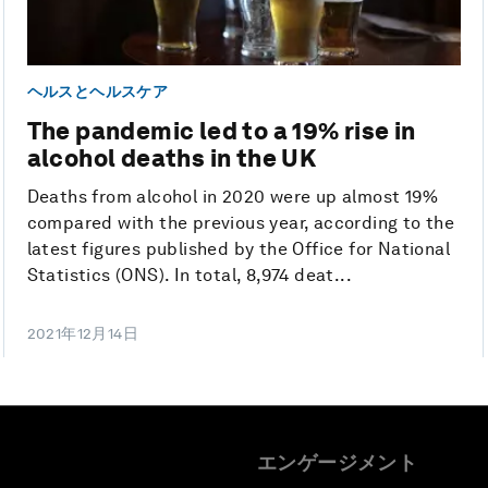
ヘルスとヘルスケア
The pandemic led to a 19% rise in
alcohol deaths in the UK
Deaths from alcohol in 2020 were up almost 19%
compared with the previous year, according to the
latest figures published by the Office for National
Statistics (ONS). In total, 8,974 deat...
2021年12月14日
エンゲージメント