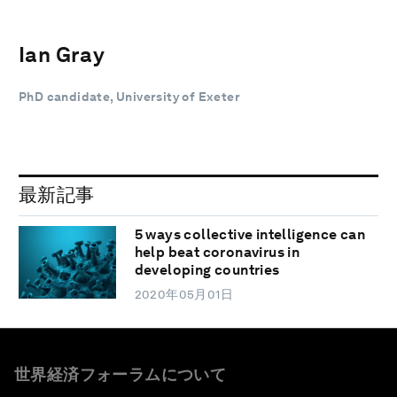
Ian Gray
PhD candidate, University of Exeter
最新記事
5 ways collective intelligence can
help beat coronavirus in
developing countries
2020年05月01日
世界経済フォーラムについて