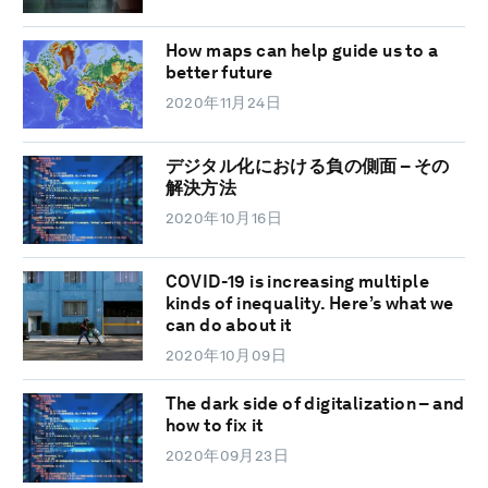
How maps can help guide us to a
better future
2020年11月24日
デジタル化における負の側面 – その
解決方法
2020年10月16日
COVID-19 is increasing multiple
kinds of inequality. Here’s what we
can do about it
2020年10月09日
The dark side of digitalization – and
how to fix it
2020年09月23日