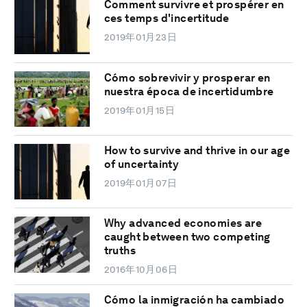
Comment survivre et prospérer en
ces temps d'incertitude
2019年01月23日
Cómo sobrevivir y prosperar en
nuestra época de incertidumbre
2019年01月15日
How to survive and thrive in our age
of uncertainty
2019年01月07日
Why advanced economies are
caught between two competing
truths
2016年10月06日
Cómo la inmigración ha cambiado