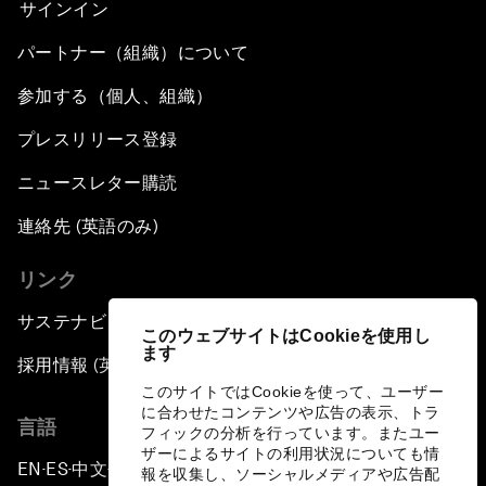
サインイン
パートナー（組織）について
参加する（個人、組織）
プレスリリース登録
ニュースレター購読
連絡先 (英語のみ)
リンク
サステナビリティへの取り組み
このウェブサイトはCookieを使用し
ます
採用情報 (英語のみ)
このサイトではCookieを使って、ユーザー
に合わせたコンテンツや広告の表示、トラ
言語
フィックの分析を行っています。またユー
ザーによるサイトの利用状況についても情
EN
ES
中文
日本語
▪
▪
▪
報を収集し、ソーシャルメディアや広告配