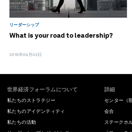
リーダーシップ
What is your road to leadership?
2015年04月02日
世界経済フォーラムについて
詳細
私たちのストラテジー
センター（
私たちのアイデンティティ
会合
私たちの活動
ステークホ