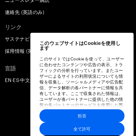
ニュースレター購読
連絡先 (英語のみ)
リンク
サステナビリティへの取り組み
このウェブサイトはCookieを使用し
ます
採用情報 (英語のみ)
このサイトではCookieを使って、ユーザー
に合わせたコンテンツや広告の表示、トラ
言語
フィックの分析を行っています。またユー
ザーによるサイトの利用状況についても情
EN
ES
中文
日本語
▪
▪
▪
報を収集し、ソーシャルメディアや広告配
信、データ解析の各パートナーに情報を共
有しています。ここで収集された情報は、
ユーザーが各パートナーに提供した他の情
報や各パートナーのサービスを使用した際
に収集された情報と組み合わされ、各パー
拒否
トナーによって使用されることがありま
プライバシーポリシーと利用規約
す。
全て許可
サイトマップ