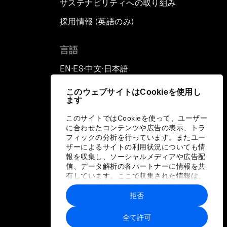
サステナビリティへの取り組み
採用情報 (英語のみ)
て
言語
EN
ES
中文
日本語
▪
▪
▪
このウェブサイトはCookieを使用し
ます
このサイトではCookieを使って、ユーザー
に合わせたコンテンツや広告の表示、トラ
フィックの分析を行っています。またユー
ザーによるサイトの利用状況についても情
報を収集し、ソーシャルメディアや広告配
信、データ解析の各パートナーに情報を共
有しています。ここで収集された情報は、
ユーザーが各パートナーに提供した他の情
報や各パートナーのサービスを使用した際
拒否
に収集された情報と組み合わされ、各パー
トナーによって使用されることがありま
全て許可
す。