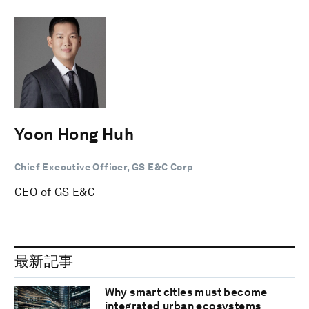
Yoon Hong Huh
Chief Executive Officer, GS E&C Corp
CEO of GS E&C
最新記事
Why smart cities must become
integrated urban ecosystems