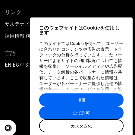
リンク
サステナビリティへの取り組み
このウェブサイトはCookieを使用し
ます
採用情報 (英語のみ)
このサイトではCookieを使って、ユーザー
に合わせたコンテンツや広告の表示、トラ
言語
フィックの分析を行っています。またユー
ザーによるサイトの利用状況についても情
EN
ES
中文
日本語
▪
▪
▪
報を収集し、ソーシャルメディアや広告配
信、データ解析の各パートナーに情報を共
有しています。ここで収集された情報は、
ユーザーが各パートナーに提供した他の情
報や各パートナーのサービスを使用した際
に収集された情報と組み合わされ、各パー
拒否
トナーによって使用されることがありま
プライバシーポリシーと利用規約
す。
全て許可
サイトマップ
カスタム化
©
2026
世界経済フォーラム
EN
ES
中文
日本語