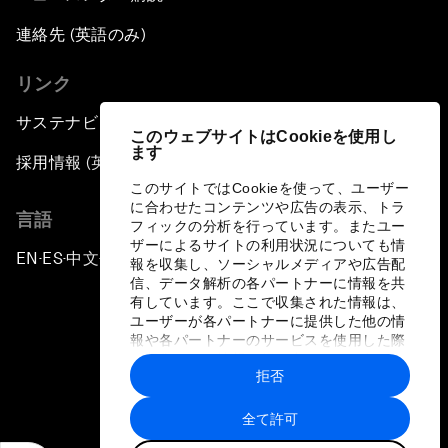
連絡先 (英語のみ)
リンク
サステナビリティへの取り組み
このウェブサイトはCookieを使用し
ます
採用情報 (英語のみ)
このサイトではCookieを使って、ユーザー
に合わせたコンテンツや広告の表示、トラ
言語
フィックの分析を行っています。またユー
ザーによるサイトの利用状況についても情
EN
ES
中文
日本語
▪
▪
▪
報を収集し、ソーシャルメディアや広告配
信、データ解析の各パートナーに情報を共
有しています。ここで収集された情報は、
ユーザーが各パートナーに提供した他の情
報や各パートナーのサービスを使用した際
に収集された情報と組み合わされ、各パー
拒否
トナーによって使用されることがありま
プライバシーポリシーと利用規約
す。
全て許可
サイトマップ